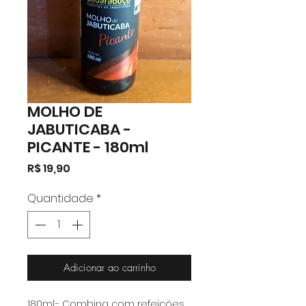
MOLHO DE
JABUTICABA -
PICANTE - 180ml
Preço
R$ 19,90
Quantidade
*
Adicionar ao carrinho
180ml.- Combina com refeições,