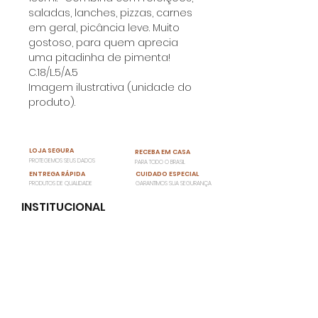
saladas, lanches, pizzas, carnes
em geral, picância leve. Muito
gostoso, para quem aprecia
uma pitadinha de pimenta!
C.18/L.5/A.5
Imagem ilustrativa (unidade do
produto).
LOJA SEGURA
RECEBA EM CASA
PROTEGEMOS SEUS DADOS
PARA TODO O BRASIL
ENTREGA RÁPIDA
CUIDADO ESPECIAL
PRODUTOS DE QUALIDADE
GARANTIMOS SUA SEGURANÇA
INSTITUCIONAL
Política da Loja
Fale Conosco
Quem Somos