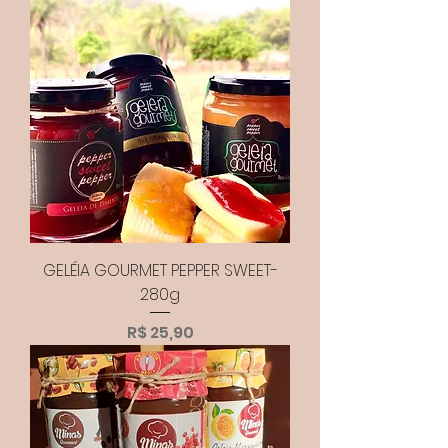
GELÉIA GOURMET PEPPER SWEET-
280g
Preço
R$ 25,90